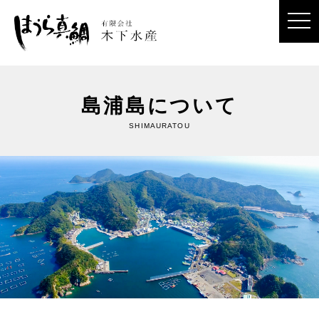
toggl
島浦島について
SHIMAURATOU